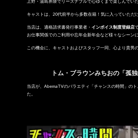
上野・湯島界隈でリーズナブルで心ゆくまで楽しんでい
キャストは、20代前半から多数在籍！気に入っていただ
当店は、適格請求書発行事業者・
インボイス制度登録店
お仕事関係でのご利用や忘年会新年会など様々なシーン
この機会に、キャストおよびスタッフ一同、心より貴男
トム・ブラウンみちおの「孤独
当店が、AbemaTVのバラエティ「チャンスの時間」
た。