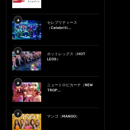
4
セレブリティース
（Celebriti...
5
ホットレッグス（HOT
LEGS）
6
ニュートロピカーナ（NEW
TROP...
7
マンゴ（MANGO）